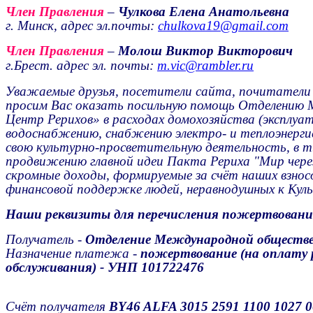
Член Правления
–
Чулкова Елена Анатольевна
г. Минск, адрес эл.почты:
chulkova19@gmail.com
Член Правления
–
Молош Виктор Викторович
г.Брест.
адрес эл. почты
:
m.vic@rambler.ru
Уважаемые друзья, посетители сайта, почитатели 
просим Вас оказать посильную помощь Отделению
Центр Рерихов» в расходах домохозяйства (эксплуат
водоснабжению, снабжению электро- и теплоэнергией
свою культурно-просветительную деятельность, в т.
продвижению главной идеи Пакта Рериха "Мир через
скромные доходы, формируемые за счёт наших взно
финансовой поддержке людей, неравнодушных к Куль
Наши реквизиты для перечисления пожертвовани
Получатель -
Отделение Международной обществе
Назначение платежа -
пожертвование (на оплату р
обслуживания) - УНП 101722476
Счёт получателя
BY46 ALFA
3015 2591 1100 1027 