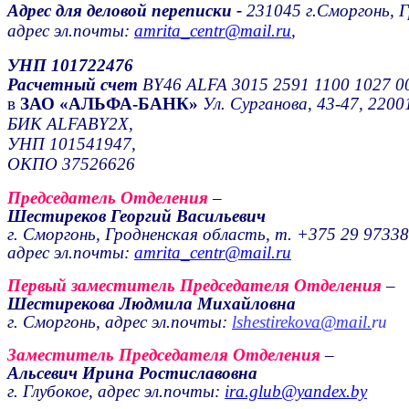
Адрес для деловой переписки -
231045 г.Сморгонь, Г
адрес эл.почты:
amrita_centr@mail.ru
,
УНП 101722476
Расчетный счет
BY46 ALFA
3015 2591 1100 1027 0
в
ЗАО «АЛЬФА-БАНК»
Ул. Сурганова, 43-47, 2200
БИК ALFABY2X,
УНП
101541947
,
ОКПО
37526626
Председатель Отделения
–
Шестиреков Георгий Васильевич
г. Сморгонь, Гродненская область, т. +375 29 9733
адрес эл.почты:
amrita_centr@mail.ru
Первый заместитель Председателя Отделения
–
Шестирекова Людмила Михайловна
г. Сморгонь, адрес эл.почты:
lshestirekova@mail.
ru
Заместитель Председателя Отделения
–
Альсевич Ирина Ростиславовна
г. Глубокое, адрес эл.почты:
ira.glub@yandex.by