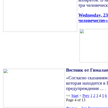
три человеческ
Wednesday, 23
человечеству»
Вестник от Гималае
«Согласно сказаниям
которая находится в 
предупреждения ... .
<<
Start
<
Prev
1
2
3
4
5
6
Page 4 of 13