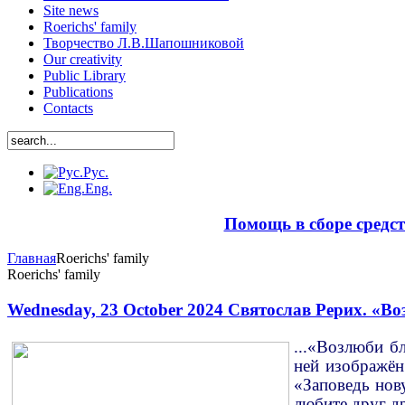
Site news
Roerichs' family
Творчество Л.В.Шапошниковой
Our creativity
Public Library
Publications
Contacts
Рус.
Eng.
Помощь в сборе средс
Главная
Roerichs' family
Roerichs' family
Wednesday, 23 October 2024
Святослав Рерих. «Воз
...«Возлюби бл
ней изображён
«Заповедь нову
любите друг д